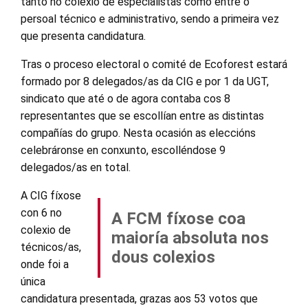
tanto no colexio de especialistas como entre o
persoal técnico e administrativo, sendo a primeira vez
que presenta candidatura.
Tras o proceso electoral o comité de Ecoforest estará
formado por 8 delegados/as da CIG e por 1 da UGT,
sindicato que até o de agora contaba cos 8
representantes que se escollían entre as distintas
compañías do grupo. Nesta ocasión as eleccións
celebráronse en conxunto, escolléndose 9
delegados/as en total.
A CIG fíxose
con 6 no
A FCM fíxose coa
colexio de
maioría absoluta nos
técnicos/as,
dous colexios
onde foi a
única
candidatura presentada, grazas aos 53 votos que