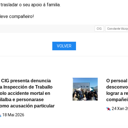
trasladar o seu apoio á familia.
 leve compañeiro!
CIG
Constante Vázq
VOLVER
 CIG presenta denuncia
O persoal 
a Inspección de Traballo
desconvoc
Anterior
◀︎
Seguinte
▶︎
olo accidente mortal en
lograr a 
ilalba e personarase
compañei
omo acusación particular
24 Xan 
18 Mai 2026