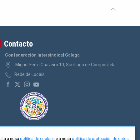
Contacto
Confederación Intersindical Galega
Miguel Ferro Caaveiro 10, Santiago de Compostela
Rede de Locais
ulta a nosa
política de cookies
e a nosa
política de protección de datos
.