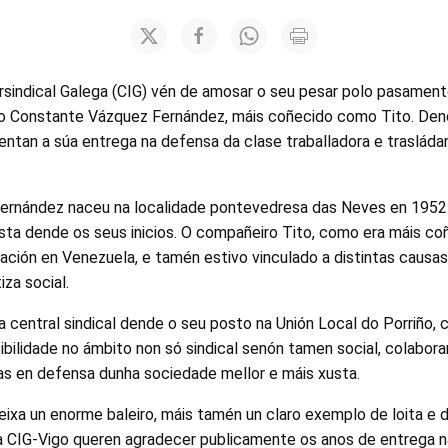
rsindical Galega (CIG) vén de amosar o seu pesar polo pasamen
ño Constante Vázquez Fernández, máis coñecido como Tito. Dend
entan a súa entrega na defensa da clase traballadora e trasládan
rnández naceu na localidade pontevedresa das Neves en 1952 e
ista dende os seus inicios. O compañeiro Tito, como era máis co
ación en Venezuela, e tamén estivo vinculado a distintas causa
iza social.
a central sindical dende o seu posto na Unión Local do Porriño,
bilidade no ámbito non só sindical senón tamen social, colabor
vas en defensa dunha sociedade mellor e máis xusta.
xa un enorme baleiro, máis tamén un claro exemplo de loita e d
a CIG-Vigo queren agradecer publicamente os anos de entrega n