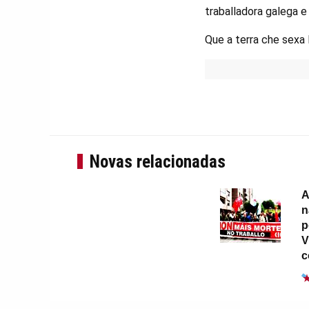
traballadora galega e 
Que a terra che sexa
Novas relacionadas
A
n
p
V
c