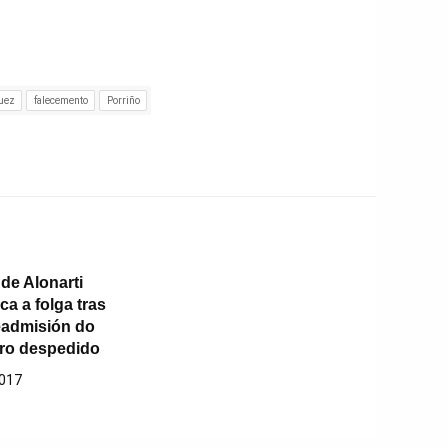
uez
falecemento
Porriño
de Alonarti
a a folga tras
readmisión do
ro despedido
2017