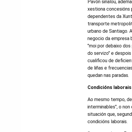
Pavón sinalou, adema
xestiona concesións 
dependentes da Xunta
transporte metropolit
urbano de Santiago. 
negocio da empresa b
"moi por debaixo dos 
do servizo" e despois
cualificou de deficie
de liñas e frecuencia
quedan nas paradas.
Condicións laborais
Ao mesmo tempo, denu
interminables", o no
situación que, segun
condicións laborais.