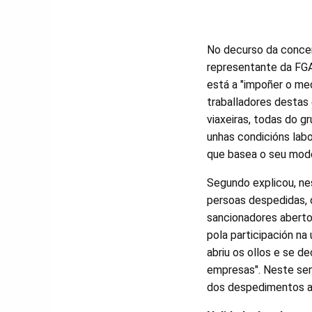
No decurso da conce
representante da FG
está a "impoñer o med
traballadores destas
viaxeiras, todas do g
unhas condicións labo
que basea o seu mode
Segundo explicou, n
persoas despedidas, 
sancionadores aberto
pola participación na
abriu os ollos e se 
empresas". Neste sent
dos despedimentos ao