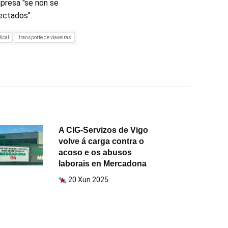
mpresa "se non se
ectados".
ical
transporte de viaxeiras
A CIG-Servizos de Vigo
volve á carga contra o
acoso e os abusos
laborais en Mercadona
20 Xun 2025