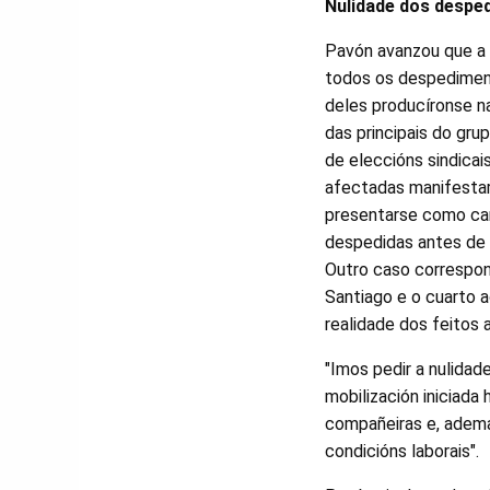
Nulidade dos despe
Pavón avanzou que a C
todos os despedimen
deles producíronse n
das principais do gru
de eleccións sindicai
afectadas manifestar
presentarse como can
despedidas antes de 
Outro caso correspon
Santiago e o cuarto a
realidade dos feitos
"Imos pedir a nulidad
mobilización iniciada
compañeiras e, adema
condicións laborais".