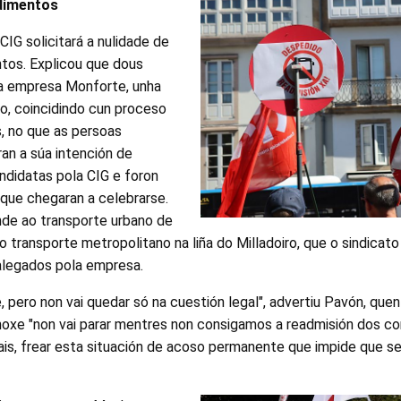
dimentos
IG solicitará a nulidade de
tos. Explicou que dous
a empresa Monforte, unha
po, coincidindo cun proceso
s, no que as persoas
an a súa intención de
didatas pola CIG e foron
que chegaran a celebrarse.
de ao transporte urbano de
o transporte metropolitano na liña do Milladoiro, que o sindicato
 alegados pola empresa.
e, pero non vai quedar só na cuestión legal", advertiu Pavón, que
 hoxe "non vai parar mentres non consigamos a readmisión dos c
is, frear esta situación de acoso permanente que impide que s