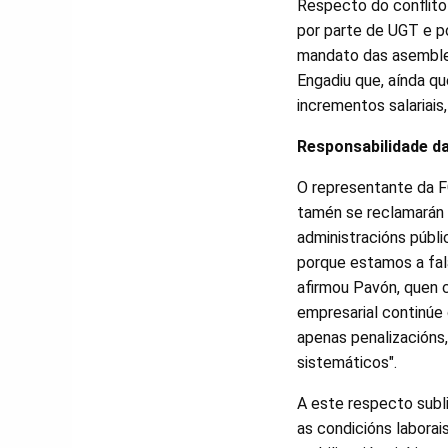
Respecto do conflito 
por parte de UGT e p
mandato das asemblea
Engadiu que, aínda qu
incrementos salariais
Responsabilidade d
O representante da 
tamén se reclamarán 
administracións públi
porque estamos a fal
afirmou Pavón, quen 
empresarial continúe
apenas penalizacións
sistemáticos".
A este respecto subl
as condicións laborais