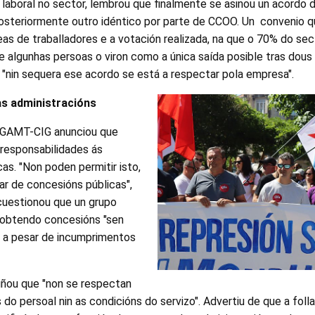
laboral no sector, lembrou que finalmente se asinou un acordo d
osteriormente outro idéntico por parte de CCOO. Un convenio q
s de traballadores e a votación realizada, na que o 70% do sect
e algunhas persoas o viron como a única saída posible tras dous
, "nin sequera ese acordo se está a respectar pola empresa".
as administracións
FGAMT-CIG anunciou que
responsabilidades ás
cas. "Non poden permitir isto,
ar de concesións públicas",
cuestionou que un grupo
 obtendo concesións "sen
, a pesar de incumprimentos
iñou que "non se respectan
 do persoal nin as condicións do servizo". Advertiu de que a foll