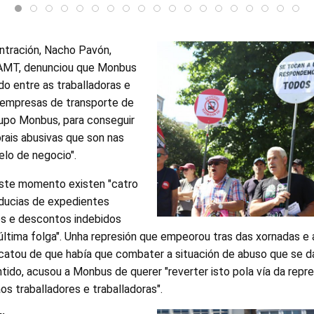
ntración, Nacho Pavón,
AMT, denunciou que Monbus
o entre as traballadoras e
 empresas de transporte de
rupo Monbus, para conseguir
rais abusivas que son nas
lo de negocio".
este momento existen "catro
ducias de expedientes
s e descontos indebidos
 última folga". Unha represión que empeorou tras das xornadas e 
decatou de que había que combater a situación de abuso que se 
ido, acusou a Monbus de querer "reverter isto pola vía da repre
s traballadores e traballadoras".