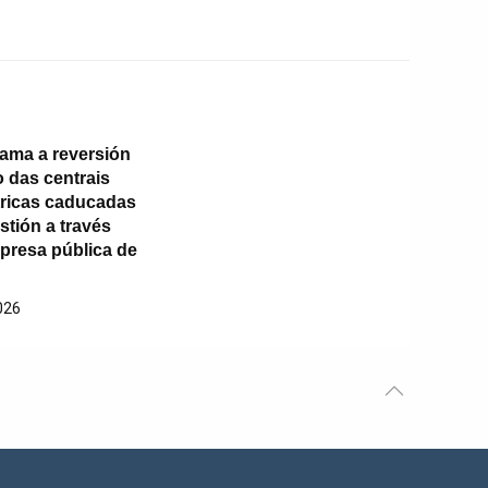
lama a reversión
o das centrais
tricas caducadas
stión a través
resa pública de
026