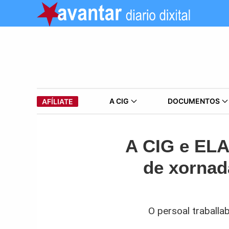
A CIG
DOCUMENTOS
AFÍLIATE
A CIG e ELA
de xornad
O persoal traballa