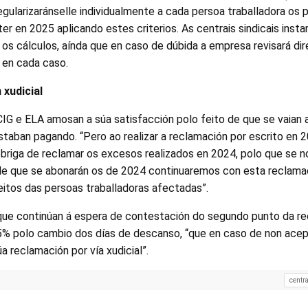
gularizaránselle individualmente a cada persoa traballadora os
er en 2025 aplicando estes criterios. As centrais sindicais inst
ar os cálculos, aínda que en caso de dúbida a empresa revisará 
 en cada caso.
 xudicial
G e ELA amosan a súa satisfacción polo feito de que se vaian
staban pagando. “Pero ao realizar a reclamación por escrito e
obriga de reclamar os excesos realizados en 2024, polo que se 
de que se abonarán os de 2024 continuaremos con esta reclamaci
eitos das persoas traballadoras afectadas”.
que continúan á espera de contestación do segundo punto da re
% polo cambio dos días de descanso, “que en caso de non ace
 reclamación por vía xudicial”.
centra