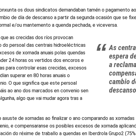
conxunta os dous sindicatos demandaban tamén o pagamento a
bio de día de descanso a partir da segunda ocasión que se fi
ormal e/ou mantemento a quenda pechada, e viceversa.
 que as crecidas dos ríos provocan
 do persoal das centrais hidroeléctricas
As centra
xcesos de xornada anuais polas quendas
espera d
nder 24 horas os vertidos dos encoros e
a reclama
s para controlar esas crecidas, excesos
compensa
ían superar en 80 horas anuais o
cambio d
io. O que significa que este persoal
descans
 máis ao ano dos marcados en convenio sen
algunha, algo que vai mudar agora tras a
 o axuste de xornadas ao finalizar o ano comparando as xornadas
enio, e compensaranse os posibles excesos de xornada aplicand
ción do réxime de traballo a quendas en Iberdrola Grupo2 (75%