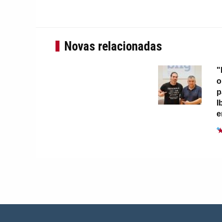
Novas relacionadas
"
o
p
I
e