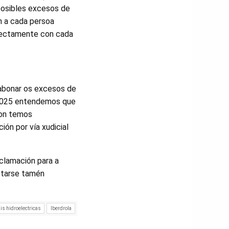
 posibles excesos de
an a cada persoa
directamente con cada
 abonar os excesos de
n 2025 entendemos que
non temos
ón por vía xudicial
clamación para a
ptarse tamén
is hidroelectricas
Iberdrola