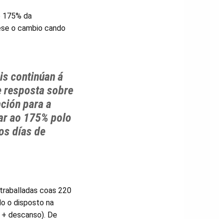
o 175% da
xese o cambio cando
is continúan á
e resposta sobre
ción para a
r ao 175% polo
os días de
o
 traballadas coas 220
o o disposto na
 + descanso). De