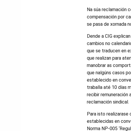
Na súa reclamación 
compensación por cam
se pasa de xornada n
Dende a CIG explican
cambios no calendario
que se traducen en e
que realizan para ate
manobrar as comporta
que nalgúns casos pod
establecido en conven
traballa até 10 días
recibir remuneración 
reclamación sindical.
Para isto realizarase
establecidas en conv
Norma NP-005 ‘Regula