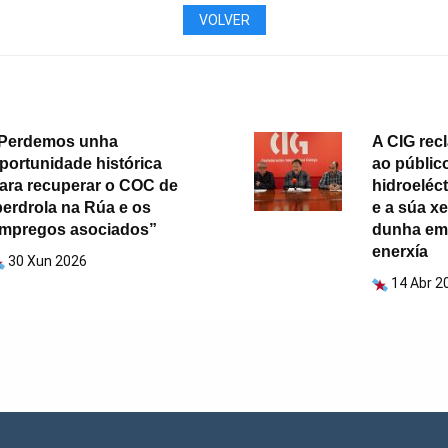
VOLVER
Perdemos unha
A CIG rec
portunidade histórica
ao públic
ara recuperar o COC de
hidroeléc
berdrola na Rúa e os
e a súa xe
mpregos asociados”
dunha emp
enerxía
30 Xun 2026
14 Abr 2