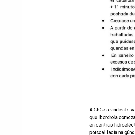
A CIG e o sindicato v
que Iberdrola comeza
en centrais hidroelé
persoal facía nalgúns