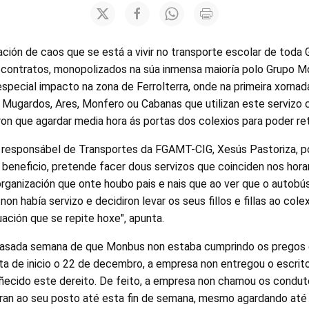
ación de caos que se está a vivir no transporte escolar de toda 
contratos, monopolizados na súa inmensa maioría polo Grupo M
special impacto na zona de Ferrolterra, onde na primeira xornad
e Mugardos, Ares, Monfero ou Cabanas que utilizan este servizo 
on que agardar media hora ás portas dos colexios para poder ret
 o responsábel de Transportes da FGAMT-CIG, Xesús Pastoriza, p
s beneficio, pretende facer dous servizos que coinciden nos hora
organización que onte houbo pais e nais que ao ver que o autob
on había servizo e decidiron levar os seus fillos e fillas ao col
uación que se repite hoxe", apunta.
 pasada semana de que Monbus non estaba cumprindo os pregos 
ata de inicio o 22 de decembro, a empresa non entregou o escrit
oñecido este dereito. De feito, a empresa non chamou os condu
aran ao seu posto até esta fin de semana, mesmo agardando até