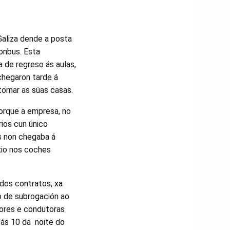
Galiza dende a posta
onbus. Esta
a de regreso ás aulas,
chegaron tarde á
ornar as súas casas.
orque a empresa, no
rios cun único
ús non chegaba á
exio nos coches
dos contratos, xa
o de subrogación ao
tores e condutoras
 ás 10 da noite do