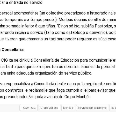
ar a entrada no servizo.
persoal acompañante (un colectivo precarizado e integrado na s
s temporais e a tempo parcial), Monbus deunas de alta de manei
a xornada inferior á que tiñan. "E non só iso, subliña Pastoriza,
gar onde inician o servizo (tal e como establece o convenio), po
que tiveron que chamar a un taxi para poder regresar as súas casa
 Consellaría
a CIG xa se dirixiu á Consellaría de Educación para comunicarlle
ns tanto para que se respecten os dereitos laborais do persoal
a unha adecuada organización do servizo público.
a responsabiliza a Consellaría deste caos pola neglixente xesti
s contratos e reclámalle que faga cumprir a lei para evitar que
os prexudicados/as pola avaricia do Grupo Monbús.
FGAMT-CIG
Grupo Monbus
Monbús
servizo acompañemento
sub