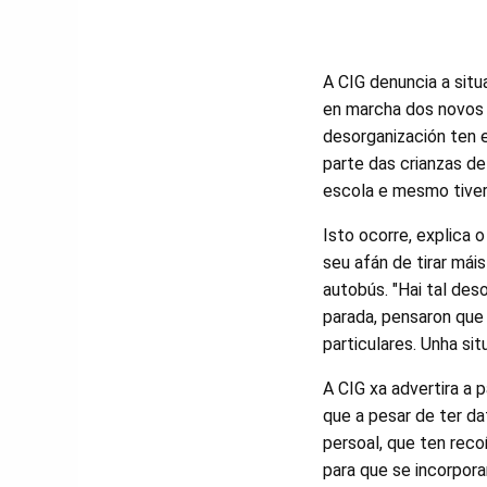
A CIG denuncia a situ
en marcha dos novos 
desorganización ten e
parte das crianzas d
escola e mesmo tiver
Isto ocorre, explica
seu afán de tirar mái
autobús. "Hai tal des
parada, pensaron que n
particulares. Unha sit
A CIG xa advertira a
que a pesar de ter d
persoal, que ten rec
para que se incorpor