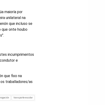
úa maioría por
ra unilateral na
 senón que incluso se
lo que onte houbo
s".
 estes incumprimentos
 condutor e
ón que fixo na
 os traballadores/as
rogación
transporte escolar