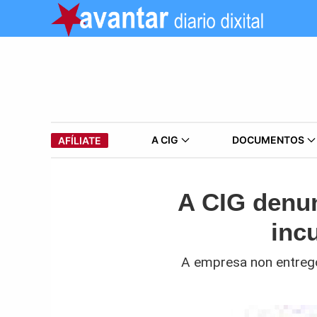
A CIG
DOCUMENTOS
AFÍLIATE
A CIG denun
inc
A empresa non entrego