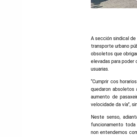
A sección sindical de
transporte urbano púb
obsoletos que obriga
elevadas para poder 
usuarias.
“Cumprir cos horario
quedaron absoletos 
aumento de pasaxeir
velocidade da vía”, s
Neste senso, adian
funcionamento toda 
non entendemos como