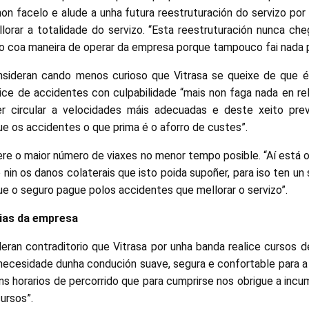
on facelo e alude a unha futura reestruturación do servizo por
lorar a totalidade do servizo. “Esta reestruturación nunca che
 coa maneira de operar da empresa porque tampouco fai nada p
nsideran cando menos curioso que Vitrasa se queixe de que 
ice de accidentes con culpabilidade “mais non faga nada en rel
er circular a velocidades máis adecuadas e deste xeito prev
e os accidentes o que prima é o aforro de custes”.
re o maior número de viaxes no menor tempo posible. “Aí está o
 nin os danos colaterais que isto poida supoñer, para iso ten u
ue o seguro pague polos accidentes que mellorar o servizo”.
ias da empresa
deran contraditorio que Vitrasa por unha banda realice cursos 
necesidade dunha condución suave, segura e confortable para a 
ns horarios de percorrido que para cumprirse nos obrigue a incu
ursos”.