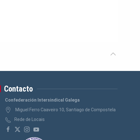
Contacto
Confederación Intersindical Galega
Miguel Ferro Caaveiro 10, Santiago de Compostela
Rede de Locais