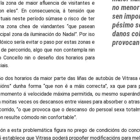
a zona de maior afluencia de visitantes e
no menor
on eles”. En consecuencia, á tensión que
sen impor
ituais neste período súmase o risco de ter
pésimo se
nha zona chea de viandantes “que pasean
danos col
cipal zona da iluminación do Nadal”. Por iso
provocan
óxico sería evitar o paso por estas zonas e
de percorrido, algo que non contempla nin
o Concello nin o deseño dos horarios para
ais.
o dos horarios da maior parte das liñas de autobús de Vitrasa o
sións” dunha forma “que non é a máis correcta”, xa que para
do momento á velocidade máxima permitida, ou mesmo superándo
én moitas veces os descansos entre viaxes para absorber o atras
corrido, “o que provoca que o descanso do persoal sexa totalm
on resulte cómodo nin confortable”.
ón a esta problemática figura no prego de condicións do conc
5 establece que Vitrasa poderá propoñer modificacións para mell