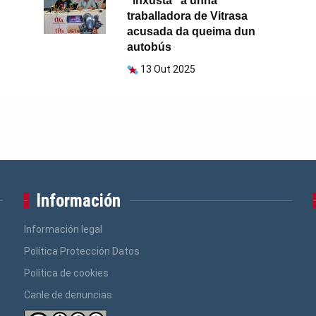
“inxusta” a unha
traballadora de Vitrasa
acusada da queima dun
autobús
13 Out 2025
Información
Información legal
Política Protección Datos
Política de cookies
Canle de denuncias