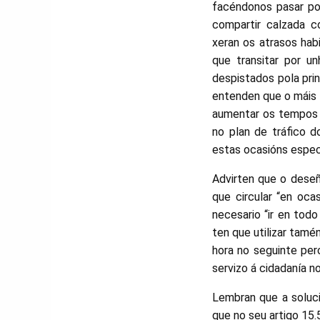
facéndonos pasar pol
compartir calzada c
xeran os atrasos hab
que transitar por u
despistados pola prin
entenden que o máis l
aumentar os tempos 
no plan de tráfico d
estas ocasións especi
Advirten que o deseñ
que circular “en oca
necesario “ir en to
ten que utilizar tam
hora no seguinte per
servizo á cidadanía n
Lembran que a soluci
que no seu artigo 15.