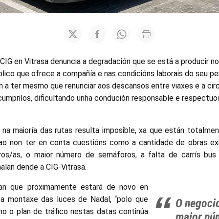
 CIG en Vitrasa denuncia a degradación que se está a producir no
lico que ofrece a compañía e nas condicións laborais do seu per
n a ter mesmo que renunciar aos descansos entre viaxes e a circ
cumprilos, dificultando unha condución responsable e respectu
s na maioría das rutas resulta imposible, xa que están totalme
ao non ter en conta cuestións como a cantidade de obras exi
os/as, o maior número de semáforos, a falta de carrís bus 
inalan dende a CIG-Vitrasa.
tan que proximamente estará de novo en
a montaxe das luces de Nadal, “polo que
O negocio
 o plan de tráfico nestas datas continúa
maior nú