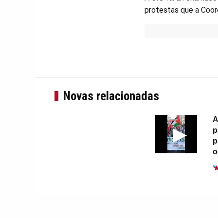
protestas que a Coord
Novas relacionadas
A
p
p
o