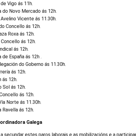
 de Vigo ás 11h.
za do Novo Mercado ás 12h.
 Avelino Vicente ás 11.30h.
 do Concello ás 12h.
aza Roxa ás 12h.
o Concello ás 12h.
indical ás 12h.
 de España ás 12h .
legación do Goberno ás 11.30h.
rería ás 12h.
 ás 12h.
o Sol ás 12h.
 Concello ás 12h.
Vía Norte ás 11.30h.
a Ravella ás 12h.
oordinadora Galega
a secundar estes paros laborais e as mobilizacións e a particip