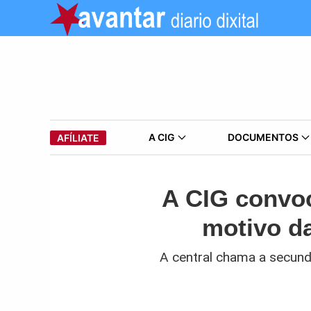
A CIG
DOCUMENTOS
AFÍLIATE
A CIG convoc
motivo da
A central chama a secund