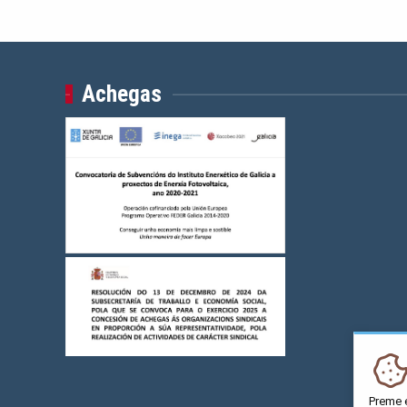
Achegas
Preme 