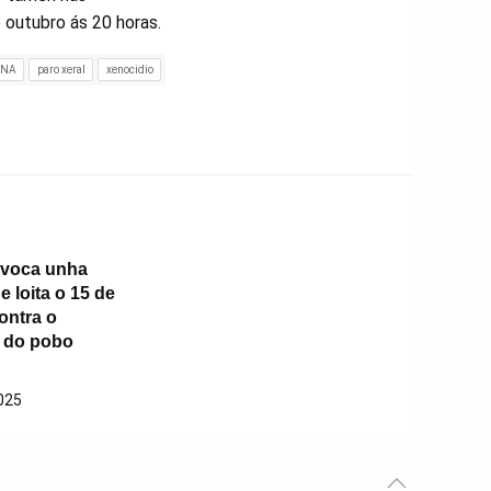
 outubro ás 20 horas.
INA
paro xeral
xenocidio
nvoca unha
 loita o 15 de
ontra o
 do pobo
025