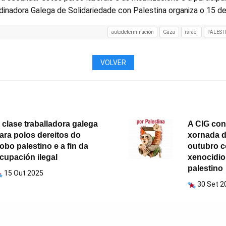
inadora Galega de Solidariedade con Palestina organiza o 15 de
autodeterminación
Gaza
israel
PALEST
VOLVER
 clase traballadora galega
A CIG co
ara polos dereitos do
xornada de
obo palestino e a fin da
outubro c
cupación ilegal
xenocidio
palestino
15 Out 2025
30 Set 2