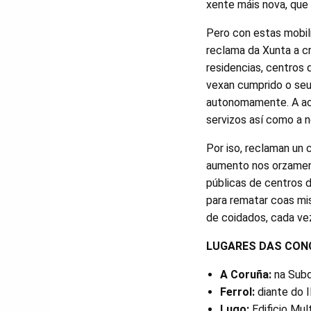
xente máis nova, que 
Pero con estas mobili
reclama da Xunta a cr
residencias, centros 
vexan cumprido o seu 
autonomamente. A act
servizos así como a n
Por iso, reclaman un 
aumento nos orzament
públicas de centros d
para rematar coas mis
de coidados, cada ve
LUGARES DAS CON
A Coruña:
na Subd
Ferrol:
diante do 
Lugo:
Edificio Mul