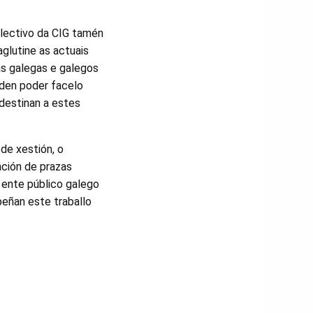
olectivo da CIG tamén
glutine as actuais
 as galegas e galegos
iden poder facelo
destinan a estes
de xestión, o
ción de prazas
n ente público galego
peñan este traballo