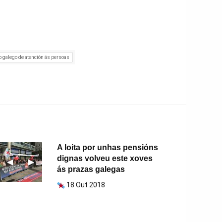
 galego de atención ás persoas
A loita por unhas pensións
dignas volveu este xoves
Anterior
◀︎
Seguinte
▶︎
ás prazas galegas
18 Out 2018