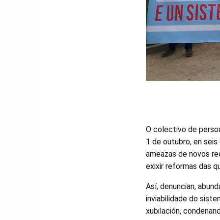
O colectivo de perso
1 de outubro, en seis
ameazas de novos reco
exixir reformas das q
Así, denuncian, abun
inviabilidade do sist
xubilación, condenand