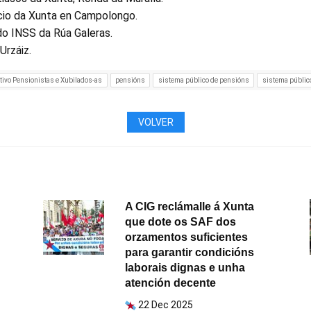
cio da Xunta en Campolongo.
do INSS da Rúa Galeras.
Urzáiz.
tivo Pensionistas e Xubilados-as
pensións
sistema público de pensións
sistema público
VOLVER
A CIG reclámalle á Xunta
que dote os SAF dos
orzamentos suficientes
para garantir condicións
laborais dignas e unha
atención decente
22 Dec 2025