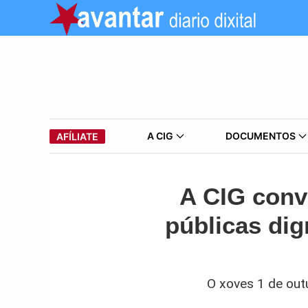
A CIG
DOCUMENTOS
AFÍLIATE
A CIG conv
públicas dig
O xoves 1 de outu