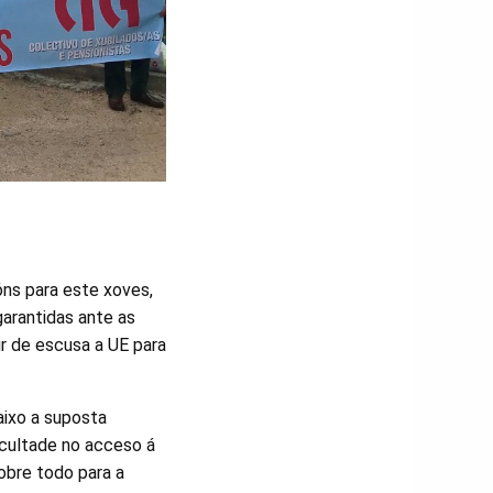
óns para este xoves,
garantidas ante as
ir de escusa a UE para
aixo a suposta
ficultade no acceso á
sobre todo para a