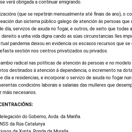
se verá obrigada a continuar emigrando.
zacións (que se repetirán mensualmente até finais de ano), o c
eación dun sistema público galego de atención ás persoas que a
de día, servizos de axuda no fogar, e outros, de xeito que todas
dereito a unha vida digna cando as súas circunstancias lles imp
ual pandemia deixou en evidencia os escasos recursos que se 
efasta xestión nos centros privatizados ou privados.
cambio radical nas políticas de atención ás persoas e no modelo 
os destinados á atención á dependencia, o incremento na dota
e día e residencias, e incorporar o servizo de axuda no fogar nu
erentas condicións laborais e salariais das mulleres que desem
z máis necesarios.
CENTRACIÓNS:
elegación do Goberno, Avda. da Mariña.
INSS da Rúa Catalunya
tiusos da Xunta, Ronda da Muralla.