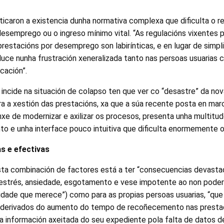
icaron a existencia dunha normativa complexa que dificulta o
esemprego ou o ingreso mínimo vital. “As regulacións vixentes p
stacións por desemprego son labirínticas, e en lugar de simpli
duce nunha frustración xeneralizada tanto nas persoas usuarias
cación”.
 incide na situación de colapso ten que ver co “desastre” da nov
a a xestión das prestacións, xa que a súa recente posta en marc
onxe de modernizar e axilizar os procesos, presenta unha multitud
o e unha interface pouco intuitiva que dificulta enormemente o n
s e efectivas
esta combinación de factores está a ter “consecuencias devasta
estrés, ansiedade, esgotamento e vese impotente ao non poder
alidade que merece”) como para as propias persoas usuarias, “que
s derivados do aumento do tempo de recoñecemento nas presta
ha información axeitada do seu expediente pola falta de datos d