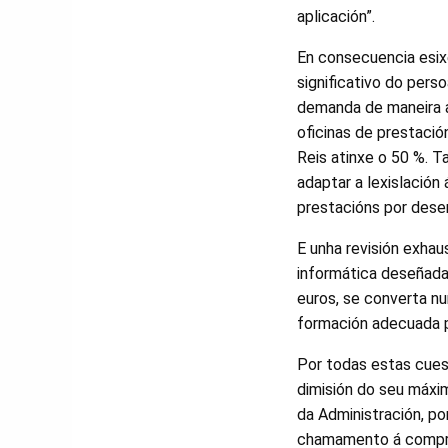
aplicación”.
En consecuencia esix
significativo do pers
demanda de maneira a
oficinas de prestaci
Reis atinxe o 50 %. T
adaptar a lexislación 
prestacións por des
E unha revisión exhau
informática deseñada 
euros, se converta n
formación adecuada p
Por todas estas cuest
dimisión do seu máxim
da Administración, p
chamamento á compren