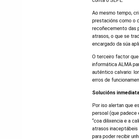
conta o SEPE.
Ao mesmo tempo, crit
prestacións como o d
recoñecemento das pre
atrasos, o que se tra
encargado da súa apli
O terceiro factor que
informática ALMA par
auténtico calvario: l
erros de funcionament
Solucións inmediata
Por iso alertan que 
persoal (que padece 
“coa dilixencia e a c
atrasos inaceptábei
para poder recibir un