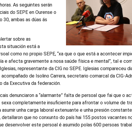
horas. As seguintes serán
nciais do SEPE en Ourense o
 o 30, ambas as dúas ás
alertar sobre as
ta situación está a
rsoal como no propio SEPE, “xa que o que está a acontecer impi
ía e afecta gravemente a nosa saúde física e mental”, tal e co
o Iglesias, representante da CIG no SEPE. Iglesias compareceu d
 acompañado de Isolino Carrera, secretario comarcal da CIG-Adm
 da Executiva da federación.
cais denunciaron a “alarmante” falta de persoal que fai que o a
 sexa completamente insuficiente para afrontar o volume de tra
a asumir unha carga laboral extenuante e unha presión constante
, detallaron que no conxunto do país hai 155 postos vacantes n
que desenvolver este persoal é asumido polas 600 persoas traba