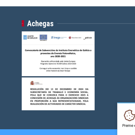
Achegas
Preme 