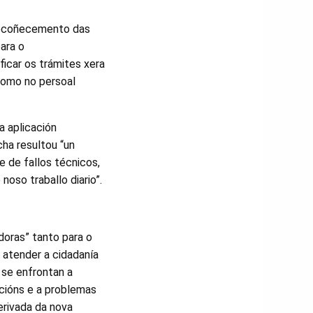
 recoñecemento das
ara o
ficar os trámites xera
 como no persoal
a aplicación
ha resultou “un
e de fallos técnicos,
oso traballo diario”.
doras” tanto para o
 atender a cidadanía
 se enfrontan a
cións e a problemas
erivada da nova