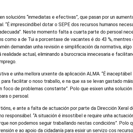
en solucións “inmediatas e efectivas”, que pasan por un aument
oal. “É imprescindíbel dotar o SEPE dos recursos humanos necesa
decuada”. Neste momento falta a cuarta parte do persoal nece
óns como a de Tui a porcentaxe de vacantes é do 43 %, mentres
amén demandan unha revisión e simplificación da normativa, algo
á realidade actual, eliminando a burocracia innecesaria e facilit
emprego.
stiva e unha mellora urxente da aplicación ALMA. “É inaceptábe
para facilitar o noso traballo, e na que xa se levan gastado máis
un foco de problemas constante”. Polo que esixen unha solución 
ara o persoal.
ións, e ante a falta de actuación por parte da Dirección Xeral 
o responsábel. “A situación é insostíbel e require unha actuació
orque non podemos seguir traballando nestas condicións”. Polo q
sión e ao apoio da cidadanía para esixir un servizo cos recurs