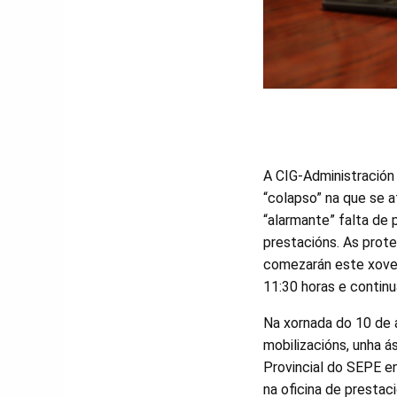
A CIG-Administración
“colapso” na que se 
“alarmante” falta de 
prestacións. As prote
comezarán este xoves
11:30 horas e continu
Na xornada do 10 de a
mobilizacións, unha á
Provincial do SEPE en
na oficina de prestac