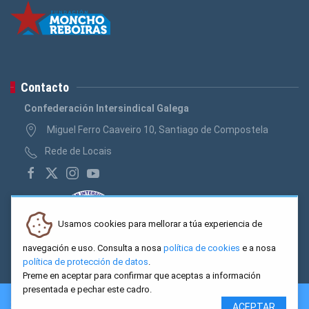
Contacto
Confederación Intersindical Galega
Miguel Ferro Caaveiro 10, Santiago de Compostela
Rede de Locais
Usamos cookies para mellorar a túa experiencia de
navegación e uso. Consulta a nosa
política de cookies
e a nosa
política de protección de datos
.
Preme en aceptar para confirmar que aceptas a información
presentada e pechar este cadro.
2026 CIG. Confederación Intersindical Galega - Miguel Ferro
ACEPTAR