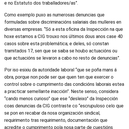
e no Estatuto dos traballadores/as”.
Como exemplo puxo as numerosas denuncias que
formuladas sobre discriminacións salariais das mulleres en
diversas empresas. “Só a esta oficina da Inspección na que
hoxe estamos a CIG trouxo nos últimos dous anos case 40
casos sobre esta problemática; e deles, só constan
tramitados 17, sen que se saiba se houbo actuacións ou
que actuacións se levaron a cabo no resto de denuncias”.
Por iso esixiu da autoridade laboral “que se poña mans á
obra, porque non pode ser que quen ten que exercer o
control sobre o cumprimento das condicións laborais estea
a practicar semellante inacción”. Neste senso, considera
“cando menos curioso” que ese “desleixo” da Inspección
coas denuncias da CIG contraste co “escrupuloso celo que
se pon en recabar da nosa organización sindical,
requirimento tras requirimento, documentación que
acredite o cumprimento pola nosa parte de cuestións