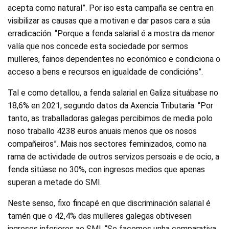
acepta como natural”. Por iso esta campaña se centra en
visibilizar as causas que a motivan e dar pasos cara a súa
erradicación. “Porque a fenda salarial é a mostra da menor
valía que nos concede esta sociedade por sermos
mulleres, fainos dependentes no económico e condiciona o
acceso a bens e recursos en igualdade de condicións”.
Tal e como detallou, a fenda salarial en Galiza situábase no
18,6% en 2021, segundo datos da Axencia Tributaria. “Por
tanto, as traballadoras galegas percibimos de media polo
noso traballo 4238 euros anuais menos que os nosos
compañeiros”. Mais nos sectores feminizados, como na
rama de actividade de outros servizos persoais e de ocio, a
fenda sitúase no 30%, con ingresos medios que apenas
superan a metade do SMI.
Neste senso, fixo fincapé en que discriminación salarial é
tamén que o 42,4% das mulleres galegas obtivesen
ingresos inferiores ao SMI. “Se facemos unha comparativa