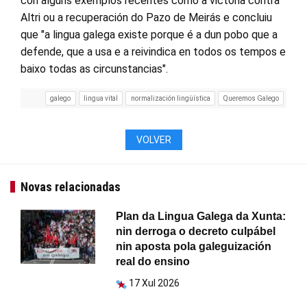
con algúns exemplos recentes como a victoria contra
Altri ou a recuperación do Pazo de Meirás e concluiu
que "a lingua galega existe porque é a dun pobo que a
defende, que a usa e a reivindica en todos os tempos e
baixo todas as circunstancias".
galego
lingua vital
normalización lingüística
Queremos Galego
VOLVER
Novas relacionadas
Plan da Lingua Galega da Xunta:
nin derroga o decreto culpábel
nin aposta pola galeguización
real do ensino
17 Xul 2026