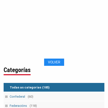
Anterior
Segui
2016-11-17 Concentracións en defensa das pensións
VOLVER
Categorías
Todas as categorías
(185)
Confederal
(60)
Mobilizacións
(39)
Federacións
(118)