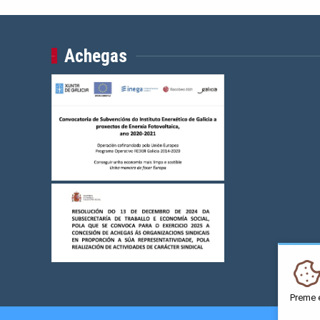
Achegas
Preme 