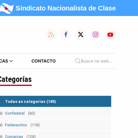
Sindicato Nacionalista de Clase
CAS
CONTACTO
Busca na web...
Categorías
Todas as categorías
(185)
Confederal
(60)
Mobilizacións
(39)
Federacións
(118)
Nacionais
(25)
Campañas
(12)
Administración Pública
(10)
Comarcas
(128)