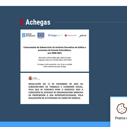
Achegas
Preme 