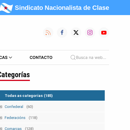
Sindicato Nacionalista de Clase
CAS
CONTACTO
Busca na web...
Categorías
Todas as categorías
(185)
Confederal
(60)
Mobilizacións
(39)
Federacións
(118)
Nacionais
(25)
Campañas
(12)
Administración Pública
(10)
Comarcas
(128)