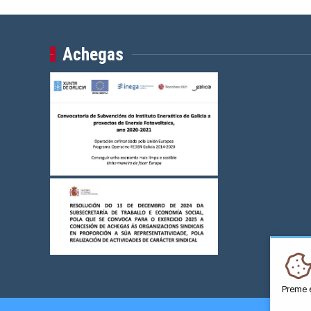
Achegas
Preme 