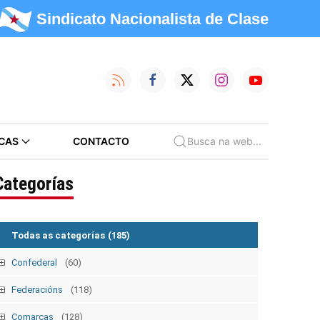
Sindicato Nacionalista de Clase
CAS
CONTACTO
Busca na web...
Categorías
Todas as categorías
(185)
Confederal
(60)
Mobilizacións
(39)
Federacións
(118)
Nacionais
(25)
Campañas
(12)
Administración Pública
(10)
Comarcas
(128)