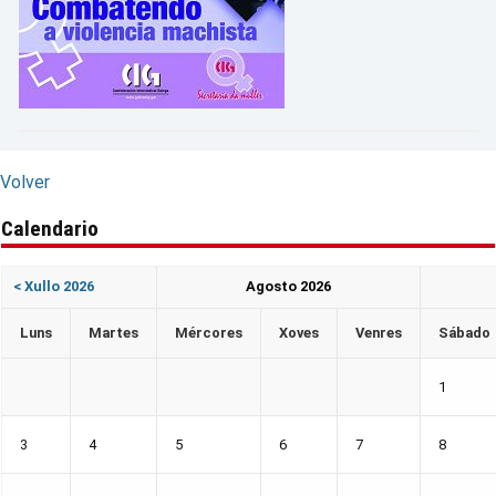
Volver
Calendario
< Xullo 2026
Agosto 2026
Lun
s
Mar
tes
Mér
cores
Xov
es
Ven
res
Sáb
ado
1
3
4
5
6
7
8