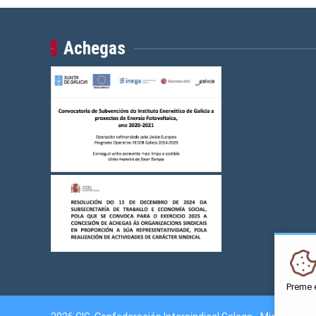
Achegas
Preme 