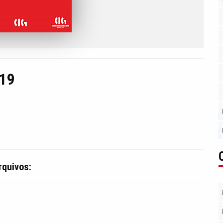
019
rquivos: