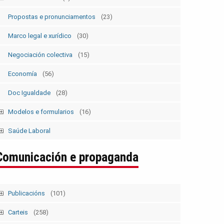
Estatutos
(5)
Propostas e pronunciamentos
(23)
Marco legal e xurídico
(30)
Negociación colectiva
(15)
Economía
(56)
Doc Igualdade
(28)
Modelos e formularios
(16)
Modelos SolicitudesPermisos
(2)
Saúde Laboral
Modelos ElecSind. OrganosRepresent.
(5)
Publicacións 1
Comunicación e propaganda
Publicacións 2
Boletín
Publicacións
(101)
Tempo Sindical
(7)
Carteis
(258)