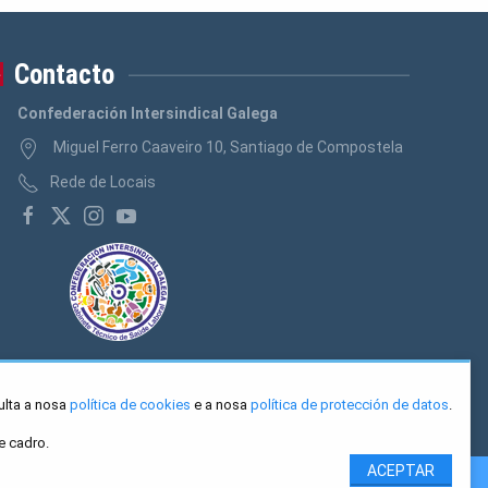
Logos Banca, Aforro
(3)
Logos Administración Pública
(3)
Contacto
Confederación Intersindical Galega
Miguel Ferro Caaveiro 10, Santiago de Compostela
Rede de Locais
ulta a nosa
política de cookies
e a nosa
política de protección de datos
.
e cadro.
ACEPTAR