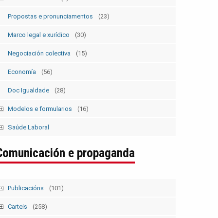
Estatutos
(5)
Propostas e pronunciamentos
(23)
Marco legal e xurídico
(30)
Negociación colectiva
(15)
Economía
(56)
Doc Igualdade
(28)
Modelos e formularios
(16)
Modelos SolicitudesPermisos
(2)
Saúde Laboral
Modelos ElecSind. OrganosRepresent.
(5)
Publicacións 1
Comunicación e propaganda
Publicacións 2
Boletín
Publicacións
(101)
Tempo Sindical
(7)
Carteis
(258)