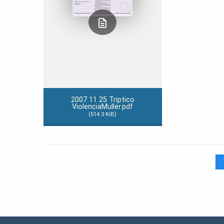
2007 11 25 Triptico
ViolenciaMuller.pdf
(514.3 KiB)