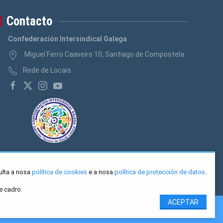
Logos Banca, Aforro
(3)
Contacto
Logos Administración Pública
(3)
Confederación Intersindical Galega
Miguel Ferro Caaveiro 10, Santiago de Compostela
Rede de Locais
ulta a nosa
política de cookies
e a nosa
política de protección de datos
.
e cadro.
ACEPTAR