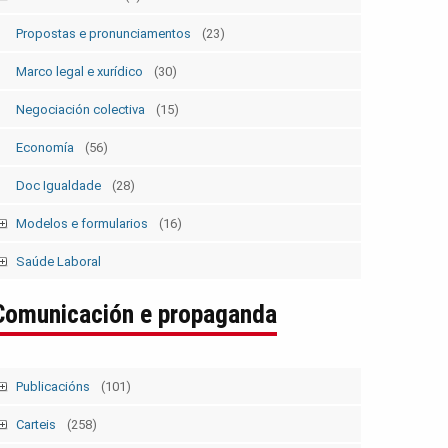
Estatutos
(5)
Propostas e pronunciamentos
(23)
Marco legal e xurídico
(30)
Negociación colectiva
(15)
Economía
(56)
Doc Igualdade
(28)
Modelos e formularios
(16)
Modelos SolicitudesPermisos
(2)
Saúde Laboral
Modelos ElecSind. OrganosRepresent.
(5)
Publicacións 1
Comunicación e propaganda
Publicacións 2
Boletín
Publicacións
(101)
Tempo Sindical
(7)
Carteis
(258)