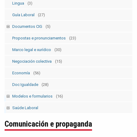
Lingua
(3)
Guía Laboral
(27)
Documentos CIG
(5)
Estatutos
(5)
Propostas e pronunciamentos
(23)
Marco legal e xurídico
(30)
Negociación colectiva
(15)
Economía
(56)
Doc Igualdade
(28)
Modelos e formularios
(16)
Modelos SolicitudesPermisos
(2)
Saúde Laboral
Modelos ElecSind. OrganosRepresent.
(5)
Publicacións 1
Comunicación e propaganda
Publicacións 2