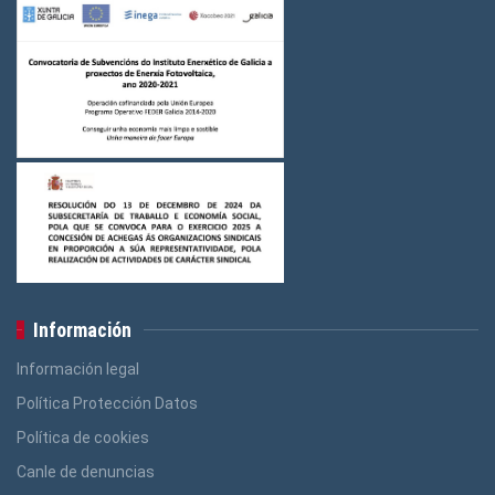
Logos FGAMT
(3)
Logos Ensino
(3)
Logos Construcción e Madeira
(3)
Logos Banca, Aforro
(3)
Logos Administración Pública
(3)
Información
Información legal
Política Protección Datos
Política de cookies
Canle de denuncias