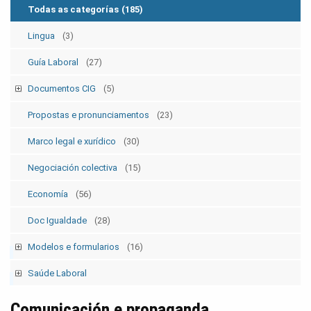
Todas as categorías
(185)
Lingua
(3)
Guía Laboral
(27)
Documentos CIG
(5)
Estatutos
(5)
Propostas e pronunciamentos
(23)
Marco legal e xurídico
(30)
Negociación colectiva
(15)
Economía
(56)
Doc Igualdade
(28)
Modelos e formularios
(16)
Modelos SolicitudesPermisos
(2)
Saúde Laboral
Modelos ElecSind. OrganosRepresent.
(5)
Publicacións 1
Comunicación e propaganda