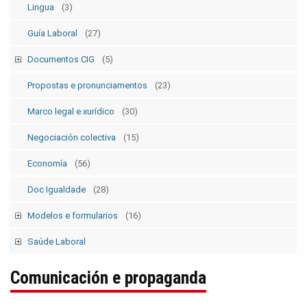
Lingua
(3)
Guía Laboral
(27)
Documentos CIG
(5)
Estatutos
(5)
Propostas e pronunciamentos
(23)
Marco legal e xurídico
(30)
Negociación colectiva
(15)
Economía
(56)
Doc Igualdade
(28)
Modelos e formularios
(16)
Modelos SolicitudesPermisos
(2)
Saúde Laboral
Modelos ElecSind. OrganosRepresent.
(5)
Publicacións 1
Comunicación e propaganda
Publicacións 2