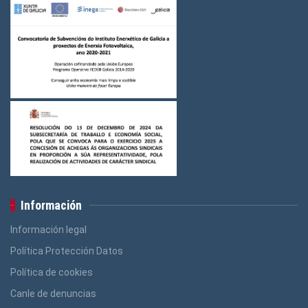
Logos FGAMT
(3)
Logos Ensino
(3)
Logos Construcción e Madeira
(3)
Logos Banca, Aforro
(3)
Logos Administración Pública
(3)
Información
Información legal
Política Protección Datos
Política de cookies
Canle de denuncias