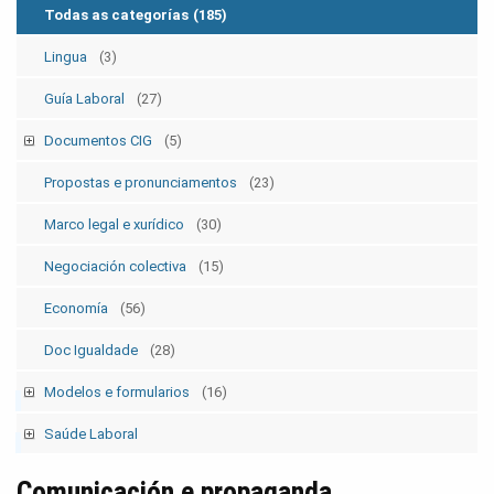
Todas as categorías
(185)
Lingua
(3)
Guía Laboral
(27)
Documentos CIG
(5)
Estatutos
(5)
Propostas e pronunciamentos
(23)
Marco legal e xurídico
(30)
Negociación colectiva
(15)
Economía
(56)
Doc Igualdade
(28)
Modelos e formularios
(16)
Modelos SolicitudesPermisos
(2)
Saúde Laboral
Modelos ElecSind. OrganosRepresent.
(5)
Publicacións 1
Comunicación e propaganda