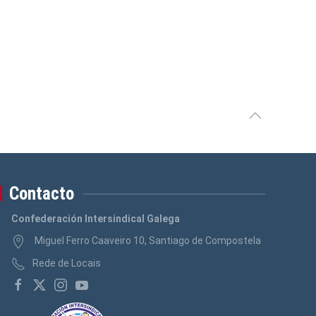
Logos Banca, Aforro
(3)
Logos Administración Pública
(3)
Contacto
Confederación Intersindical Galega
Miguel Ferro Caaveiro 10, Santiago de Compostela
Rede de Locais