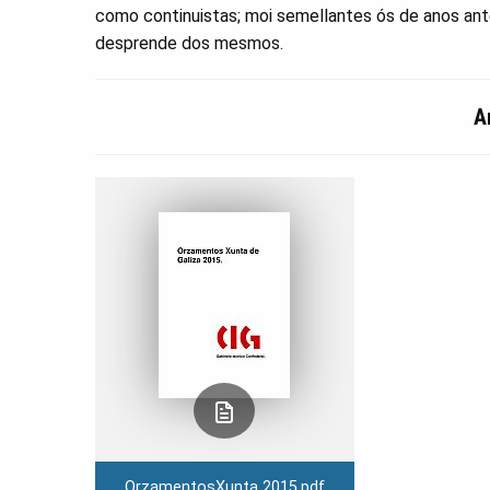
como continuistas; moi semellantes ós de anos ant
desprende dos mesmos.
A
OrzamentosXunta 2015.pdf