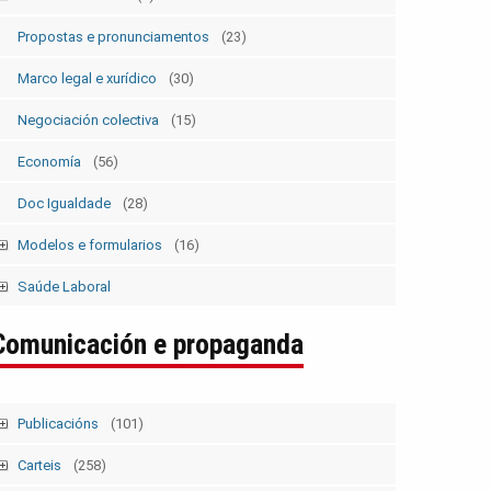
Estatutos
(5)
Propostas e pronunciamentos
(23)
Marco legal e xurídico
(30)
Negociación colectiva
(15)
Economía
(56)
Doc Igualdade
(28)
Modelos e formularios
(16)
Modelos SolicitudesPermisos
(2)
Saúde Laboral
Modelos ElecSind. OrganosRepresent.
(5)
Publicacións 1
Comunicación e propaganda
Publicacións 2
Boletín
Publicacións
(101)
Tempo Sindical
(7)
Carteis
(258)