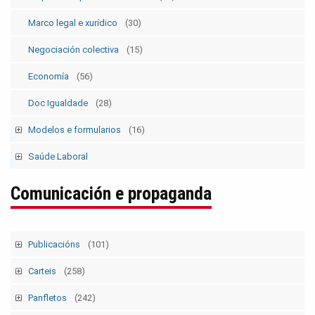
Marco legal e xurídico
(30)
Negociación colectiva
(15)
Economía
(56)
Doc Igualdade
(28)
Modelos e formularios
(16)
Modelos SolicitudesPermisos
(2)
Saúde Laboral
Modelos ElecSind. OrganosRepresent.
(5)
Publicacións 1
Comunicación e propaganda
Publicacións 2
Boletín
Publicacións
(101)
Tempo Sindical
(7)
Carteis
(258)
Boletín Sindical
(90)
Campañas e mobilizacións
(111)
Panfletos
(242)