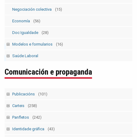
Negociación colectiva
(15)
Economía
(56)
Doc Igualdade
(28)
Modelos e formularios
(16)
Modelos SolicitudesPermisos
(2)
Saúde Laboral
Modelos ElecSind. OrganosRepresent.
(5)
Publicacións 1
Comunicación e propaganda
Publicacións 2
Boletín
Publicacións
(101)
Tempo Sindical
(7)
Carteis
(258)
Boletín Sindical
(90)
Campañas e mobilizacións
(111)
Panfletos
(242)
Outras
(2)
Folgas xerais
(12)
Campañas e mobilizacións p
(129)
Identidade gráfica
(43)