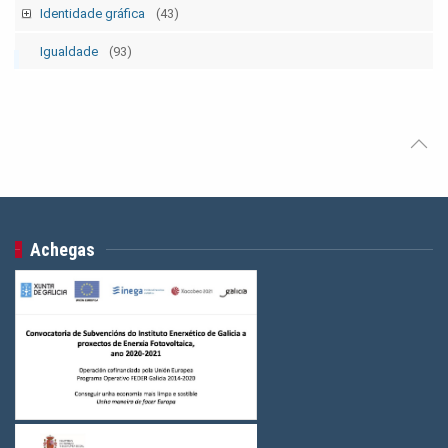
Outras
(2)
Folgas xerais
(12)
Campañas e mobilizacións p
(129)
Identidade gráfica
(43)
Eleccións sindicais
(16)
Folgas xerais p
(12)
Logos CIG
(13)
Igualdade
(93)
1 maio - día internacional da clase obreira
(30)
1 maio - día internacional da clase obreira p
(26)
Logos Secretaría das Mulleres
(2)
10 de marzo - día da clase obreira galega
(30)
10 de marzo - día da clase obreira galega p
(29)
Logos Colectivo Pensionistas
(3)
8 de marzo - día da muller traballadora
(26)
8 de marzo - día da muller traballadora p
(22)
Logos federacións CIG
(24)
25 nov - día contra a violencia contra as mulleres
Logos Servizos
(3)
(22)
25 nov - día contra a violencia contra as mulleres p
(22)
Campañas conxuntas
Logos Saúde
(3)
(11)
Campañas conxuntas
(4)
Achegas
Logos Indústria
(3)
Logos FGAMT
(3)
Logos Ensino
(3)
Logos Construcción e Madeira
(3)
Logos Banca, Aforro
(3)