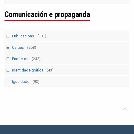
Modelos ElecSind. OrganosRepresent.
(5)
Publicacións 1
Comunicación e propaganda
Publicacións 2
Boletín
Publicacións
(101)
Tempo Sindical
(7)
Carteis
(258)
Boletín Sindical
(90)
Campañas e mobilizacións
(111)
Panfletos
(242)
Outras
(2)
Folgas xerais
(12)
Campañas e mobilizacións p
(129)
Identidade gráfica
(43)
Eleccións sindicais
(16)
Folgas xerais p
(12)
Logos CIG
(13)
Igualdade
(93)
1 maio - día internacional da clase obreira
(30)
1 maio - día internacional da clase obreira p
(26)
Logos Secretaría das Mulleres
(2)
10 de marzo - día da clase obreira galega
(30)
10 de marzo - día da clase obreira galega p
(29)
Logos Colectivo Pensionistas
(3)
8 de marzo - día da muller traballadora
(26)
8 de marzo - día da muller traballadora p
(22)
Logos federacións CIG
(24)
25 nov - día contra a violencia contra as mulleres
Logos Servizos
(3)
(22)
25 nov - día contra a violencia contra as mulleres p
(22)