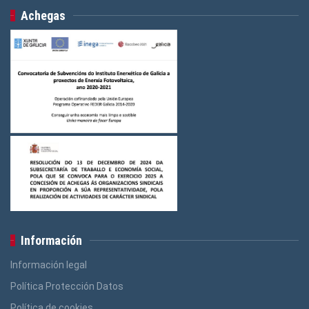
Campañas conxuntas
Logos Saúde
(3)
(11)
Campañas conxuntas
(4)
Achegas
Logos Indústria
(3)
Logos FGAMT
(3)
Logos Ensino
(3)
Logos Construcción e Madeira
(3)
Logos Banca, Aforro
(3)
Logos Administración Pública
(3)
Información
Información legal
Política Protección Datos
Política de cookies