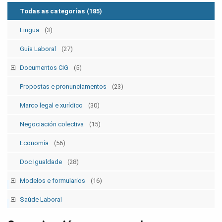
Todas as categorías
(185)
Lingua
(3)
Guía Laboral
(27)
Documentos CIG
(5)
Estatutos
(5)
Propostas e pronunciamentos
(23)
Marco legal e xurídico
(30)
Negociación colectiva
(15)
Economía
(56)
Doc Igualdade
(28)
Modelos e formularios
(16)
Modelos SolicitudesPermisos
(2)
Saúde Laboral
Modelos ElecSind. OrganosRepresent.
(5)
Publicacións 1