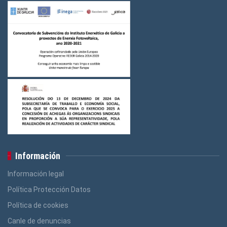
Logos Indústria
(3)
Logos FGAMT
(3)
Logos Ensino
(3)
Logos Construcción e Madeira
(3)
Logos Banca, Aforro
(3)
Logos Administración Pública
(3)
Información
Información legal
Política Protección Datos
Política de cookies
Canle de denuncias