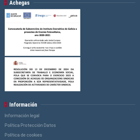
Achegas
Logos Indústria
(3)
Logos FGAMT
(3)
Logos Ensino
(3)
Logos Construcción e Madeira
(3)
Logos Banca, Aforro
(3)
Logos Administración Pública
(3)
Información
Información legal
Política Protección Datos
Política de cookies