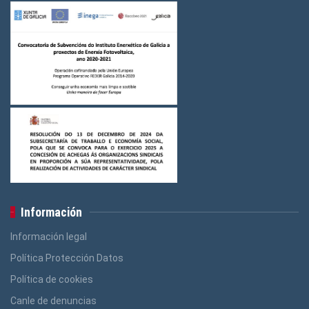
Logos Indústria
(3)
Logos FGAMT
(3)
Logos Ensino
(3)
Logos Construcción e Madeira
(3)
Logos Banca, Aforro
(3)
Logos Administración Pública
(3)
Información
Información legal
Política Protección Datos
Política de cookies
Canle de denuncias