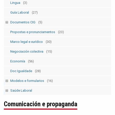
Lingua
(3)
Guía Laboral
(27)
Documentos CIG
(5)
Estatutos
(5)
Propostas e pronunciamentos
(23)
Marco legal e xurídico
(30)
Negociación colectiva
(15)
Economía
(56)
Doc Igualdade
(28)
Modelos e formularios
(16)
Modelos SolicitudesPermisos
(2)
Saúde Laboral
Modelos ElecSind. OrganosRepresent.
(5)
Publicacións 1
Comunicación e propaganda
Publicacións 2