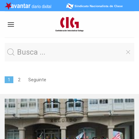
Sindicato Nacionalista de Clase
1
2
Seguinte