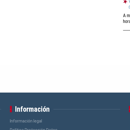
A m
hor
Información
Información legal