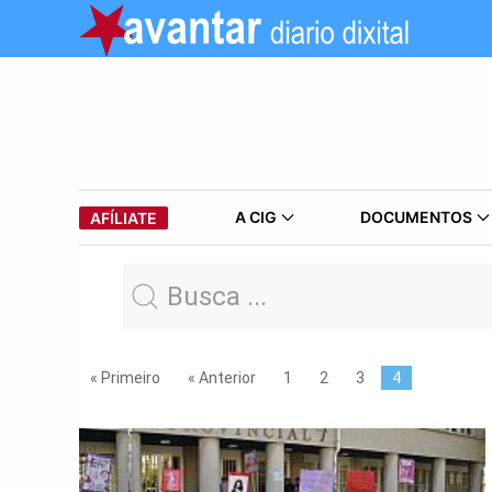
A CIG
DOCUMENTOS
AFÍLIATE
« Primeiro
« Anterior
1
2
3
4