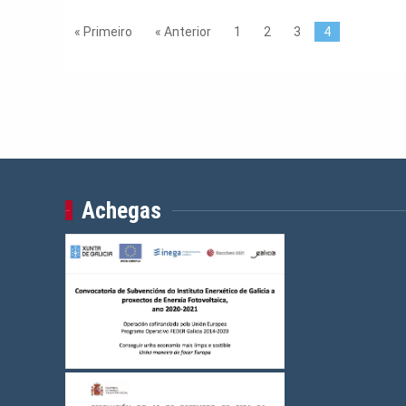
« Primeiro
« Anterior
1
2
3
4
Achegas