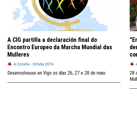
A CIG partilla a declaración final do
“E
Encontro Europeo da Marcha Mundial das
de
Mulleres
co
A Coruña -
30 Mai 2016
Desenvolveuse en Vigo os días 26, 27 e 28 de maio
28 
Mul