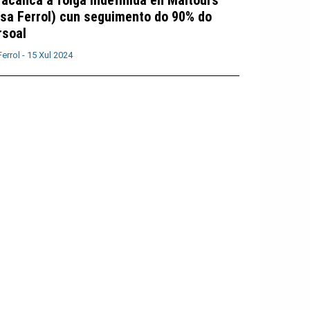
racanca a folga indefinida en Maitours
lsa Ferrol) cun seguimento do 90% do
rsoal
Ferrol -
15 Xul 2024