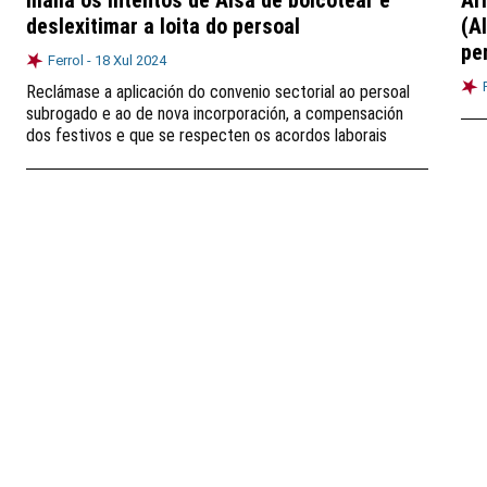
malia os intentos de Alsa de boicotear e
Ar
deslexitimar a loita do persoal
(A
pe
Ferrol -
18 Xul 2024
Reclámase a aplicación do convenio sectorial ao persoal
subrogado e ao de nova incorporación, a compensación
dos festivos e que se respecten os acordos laborais