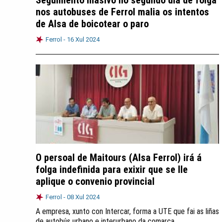
Seguimento masivo no segundo día de folga
nos autobuses de Ferrol malia os intentos
de Alsa de boicotear o paro
Ferrol -
16 Xul 2024
O persoal de Maitours (Alsa Ferrol) irá á
folga indefinida para exixir que se lle
aplique o convenio provincial
Ferrol -
08 Xul 2024
A empresa, xunto con Intercar, forma a UTE que fai as liñas
de autobús urbano e interurbano da comarca