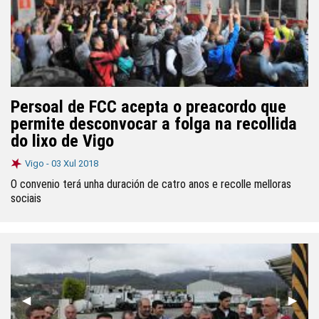
Persoal de FCC acepta o preacordo que
permite desconvocar a folga na recollida
do lixo de Vigo
Vigo -
03 Xul 2018
O convenio terá unha duración de catro anos e recolle melloras
sociais
Anterior
◀︎
Segui
▶︎