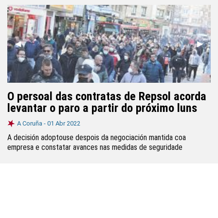
Anterior
◀︎
Segui
▶︎
O persoal das contratas de Repsol acorda
levantar o paro a partir do próximo luns
A Coruña -
01 Abr 2022
A decisión adoptouse despois da negociación mantida coa
empresa e constatar avances nas medidas de seguridade