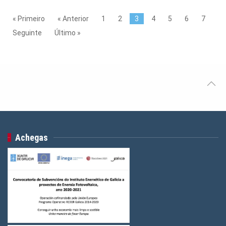
« Primeiro
« Anterior
1
2
3
4
5
6
7
Seguinte
Último »
Achegas