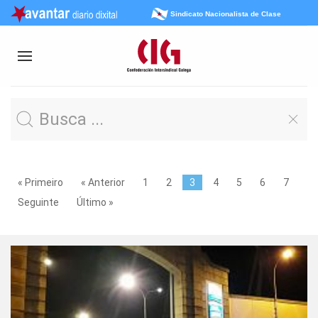
Sindicato Nacionalista de Clase
« Primeiro
« Anterior
1
2
3
4
5
6
7
Seguinte
Último »