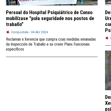
Persoal do Hospital Psiquiátrico de Conxo
De
mobilízase “pola seguridade nos postos de
Ur
traballo”
co
Ps
Compostela -
04 Abr 2024
Reclaman a Xerencia que cumpra coas medidas emanadas
da Inspección de Traballo e se creen Plans Funcionais
específicos
De
Xe
ps