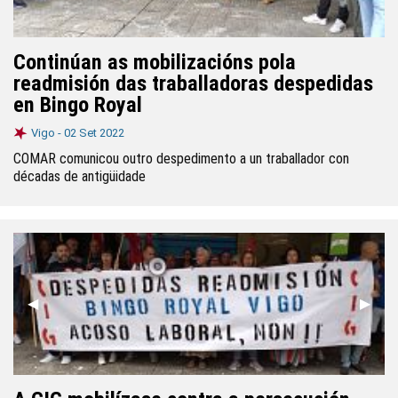
Continúan as mobilizacións pola
readmisión das traballadoras despedidas
en Bingo Royal
Vigo -
02 Set 2022
COMAR comunicou outro despedimento a un traballador con
décadas de antigüidade
Anterior
◀︎
Segui
▶︎