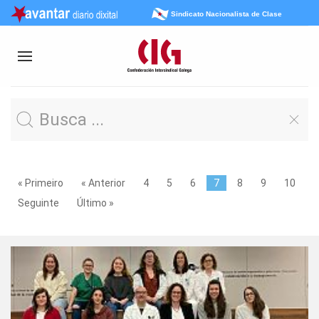
Sindicato Nacionalista de Clase
« Primeiro
« Anterior
4
5
6
7
8
9
10
Seguinte
Último »