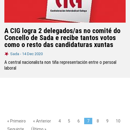
A CIG logra 2 delegados/as no comité do
Concello de Sada e recibe tantos votos
como o resto das candidaturas xuntas
Sada -
14 Dec 2020
A central nacionalista non tiña representación entre o persoal
laboral
« Primeiro
« Anterior
4
5
6
7
8
9
10
Seguinte
Último »