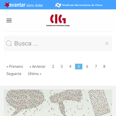
Sindicato Nacionalista de Clase
« Primeiro
« Anterior
2
3
4
5
6
7
8
Seguinte
Último »