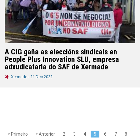
A CIG gaña as eleccións sindicais en
People Plus Innovation SLU, empresa
adxudicataria do SAF de Xermade
Xermade -
21 Dec 2022
« Primeiro
« Anterior
2
3
4
5
6
7
8