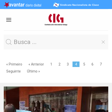
Sindicato Nacionalista de Clase
« Primeiro
« Anterior
1
2
3
4
5
6
7
Seguinte
Último »