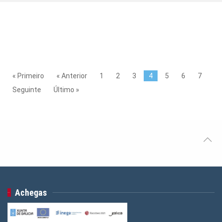
« Primeiro
« Anterior
1
2
3
4
5
6
7
Seguinte
Último »
Achegas