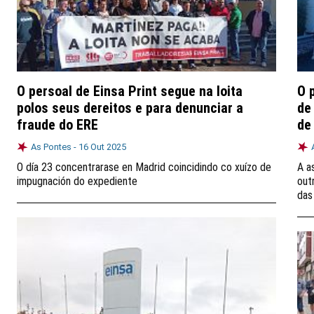
O persoal de Einsa Print segue na loita
O 
polos seus dereitos e para denunciar a
de
fraude do ERE
de
As Pontes -
16 Out 2025
O día 23 concentrarase en Madrid coincidindo co xuízo de
A a
impugnación do expediente
out
das