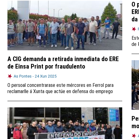
O 
ER
da
Est
de 
A CIG demanda a retirada inmediata do ERE
de Einsa Print por fraudulento
As Pontes -
24 Xun 2025
O persoal concentrarase este mércores en Ferrol para
reclamarlle á Xunta que actúe en defensa do emprego
Pe
mo