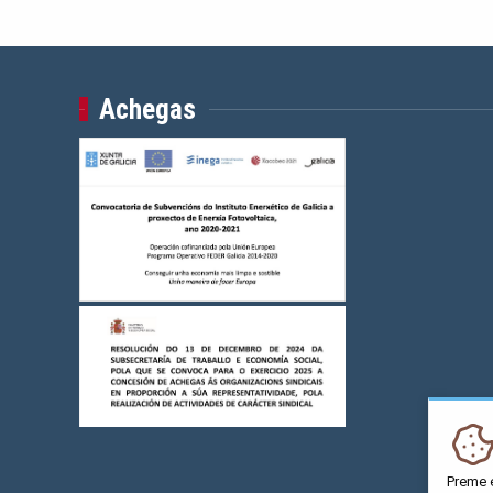
Achegas
Preme 