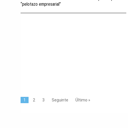
“pelotazo empresarial”
1
2
3
Seguinte
Último »