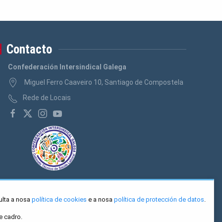
Contacto
Confederación Intersindical Galega
Miguel Ferro Caaveiro 10, Santiago de Compostela
Rede de Locais
ulta a nosa
política de cookies
e a nosa
política de protección de datos
.
e cadro.