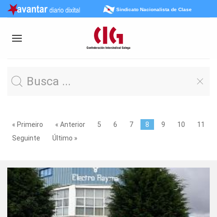
Sindicato Nacionalista de Clase
« Primeiro
« Anterior
5
6
7
8
9
10
11
Seguinte
Último »