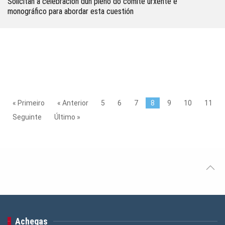
Solicitan a celebración dun pleno do comité urxente e
monográfico para abordar esta cuestión
« Primeiro
« Anterior
5
6
7
8
9
10
11
Seguinte
Último »
Achegas