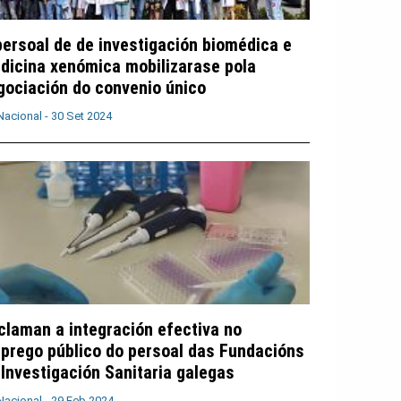
persoal de de investigación biomédica e
dicina xenómica mobilizarase pola
gociación do convenio único
Nacional -
30 Set 2024
claman a integración efectiva no
prego público do persoal das Fundacións
 Investigación Sanitaria galegas
Nacional -
29 Feb 2024