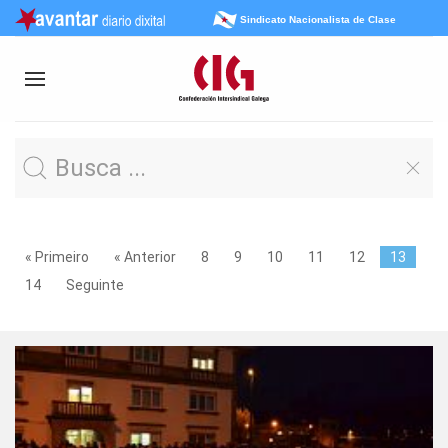
Sindicato Nacionalista de Clase
« Primeiro
« Anterior
8
9
10
11
12
13
14
Seguinte