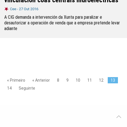
vinculación coas centrais hidroeléctricas
Cee -
27 Out 2016
A CIG demanda a intervención da Xunta para paralizar e
desautorizar a operación de venda que a empresa pretende levar
adiante
« Primeiro
« Anterior
8
9
10
11
12
13
14
Seguinte