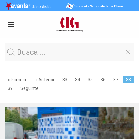
Sindicato Nacionalista de Clase
« Primeiro
« Anterior
33
34
35
36
37
38
39
Seguinte