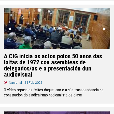
Anterior
◀︎
Segui
▶︎
A CIG inicia os actos polos 50 anos das
loitas de 1972 con asembleas de
delegados/as e a presentación dun
audiovisual
Nacional -
24 Feb 2022
O vídeo repasa os feitos daquel ano e a súa transcendencia na
construción do sindicalismo nacionalista de clase