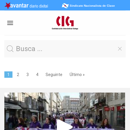
Sindicato Nacionalista de Clase
1
2
3
4
Seguinte
Último »